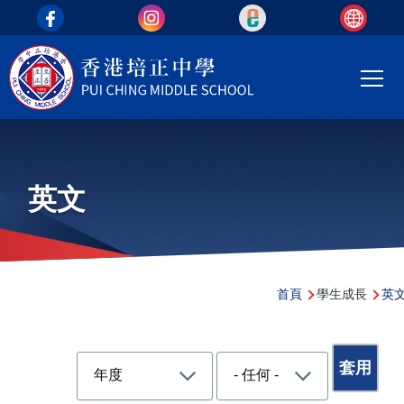
top_area
移至主內容
Main
T
navi
英文
導
首頁
學生成長
英
航
連
結