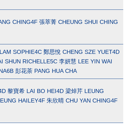
ANG CHING4F 張萃菁 CHEUNG SHUI CHING
LAM SOPHIE4C 鄭思悅 CHENG SZE YUET4D
 SHUN RICHELLE5C 李妍慧 LEE YIN WAI
INA6B 彭花茶 PANG HUA CHA
4D 黎寶希 LAI BO HEI4D 梁焯芹 LEUNG
EUNG HAILEY4F 朱欣晴 CHU YAN CHING4F