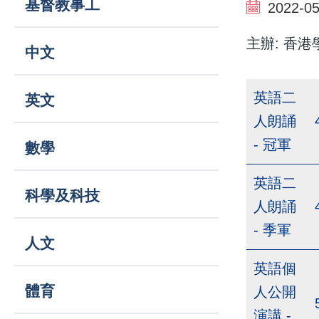
基督教事工
結
2022-05
navigation
主辦: 香
中文
英語二
英文
人朗誦
- 冠軍
數學
英語二
科學及科技
人朗誦
- 季軍
人文
英語個
體育
人公開
演講 -