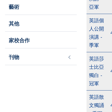
藝術
亞軍
英語個
其他
人公開
演講 -
家校合作
季軍
刊物
英語莎
士比亞
獨白 -
冠軍
英語散
文獨誦