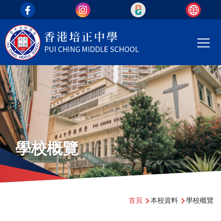
top_area
移至主內容
Main
T
navi
學校概覽
導
首頁
本校資料
學校概覽
航