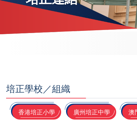
導
航
連
結
培正學校／組織
香港培正小學
廣州培正中學
澳