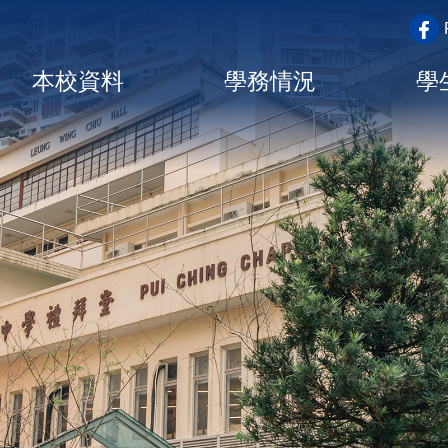
top_a
Main
本校資料
學務情況
學
navigation