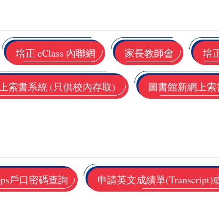
培正 eClass 內聯網
家長教師會
培
上索書系統 (只供校內存取)
圖書館新網上索
ntApps戶口密碼查詢
申請英文成績單(Transcript)或在學