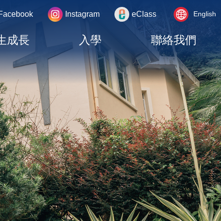
Language
rea
Facebook
Instagram
eClass
English
switcher
生成長
入學
聯絡我們