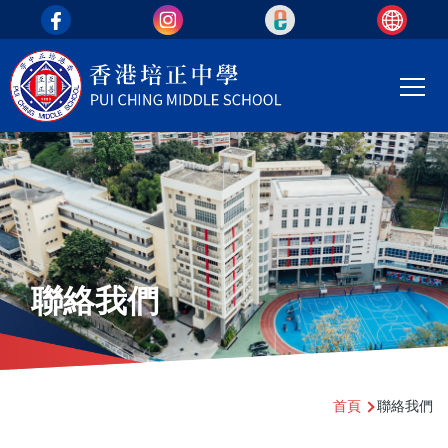
top_area
移至主內容
Main
T
navi
聯絡我們
導
首頁
聯絡我們
航