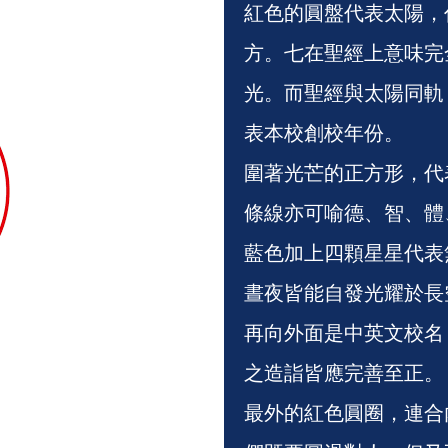
紅色的圓盤代表太陽，
方。七在聖經上意味完
光。而聖經與太陽同軌
表本校創校年份。
圍著光芒的正方形，代
條線亦可喻德、智、體
藍色加上四顆星星代表
晝夜皆能自發光耀於長
再向外面是中英文校名
之造詣皆應完善至正。
最外的紅色圓圈，連合