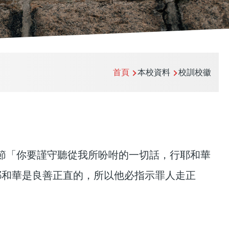
首頁
本校資料
校訓校徽
8節「你要謹守聽從我所吩咐的一切話，行耶和華
耶和華是良善正直的，所以他必指示罪人走正