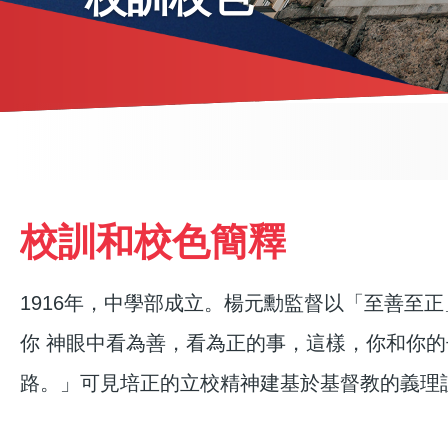
導
航
連
校訓和校色簡釋
結
1916年，中學部成立。楊元勳監督以「至善至
你 神眼中看為善，看為正的事，這樣，你和你的
路。」可見培正的立校精神建基於基督教的義理