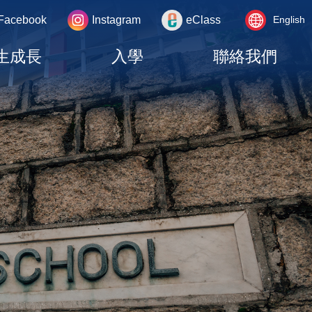
Language
rea
Facebook
Instagram
eClass
English
switcher
生成長
入學
聯絡我們