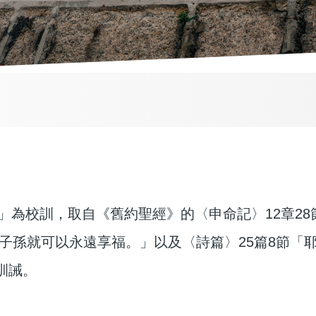
正」為校訓，取自《舊約聖經》的〈申命記〉12章2
子孫就可以永遠享福。」以及〈詩篇〉25篇8節「
訓誡。