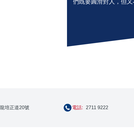
們既要圓滑對人，但又
龍培正道20號
電話:
2711 9222