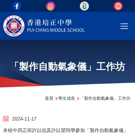
top_area
移至主內容
Main
T
navi
「製作自動氣象儀」工作坊
導
首頁
學生成長
「製作自動氣象儀」工作坊
航
連
2024-11-17
結
本校中四正班許以信及許以望同學參加「製作自動氣象儀」