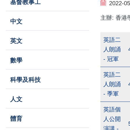
基督教事工
結
2022-05
navigation
主辦: 香
中文
英語二
英文
人朗誦
- 冠軍
數學
英語二
科學及科技
人朗誦
- 季軍
人文
英語個
體育
人公開
演講 -