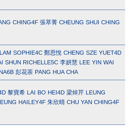
ANG CHING4F 張萃菁 CHEUNG SHUI CHING
LAM SOPHIE4C 鄭思悅 CHENG SZE YUET4D
 SHUN RICHELLE5C 李妍慧 LEE YIN WAI
INA6B 彭花茶 PANG HUA CHA
4D 黎寶希 LAI BO HEI4D 梁焯芹 LEUNG
EUNG HAILEY4F 朱欣晴 CHU YAN CHING4F