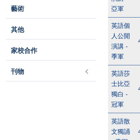
藝術
亞軍
英語個
其他
人公開
演講 -
家校合作
季軍
刊物
英語莎
士比亞
獨白 -
冠軍
英語散
文獨誦