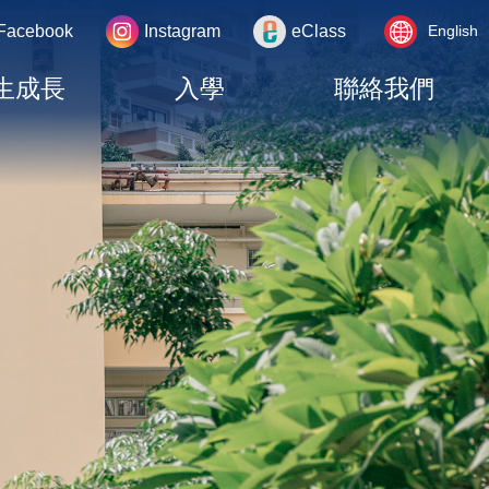
Language
rea
Facebook
Instagram
eClass
English
switcher
生成長
入學
聯絡我們