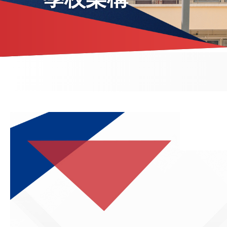
導
航
連
結