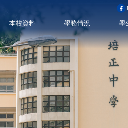
top_a
Main
本校資料
學務情況
學
navigation