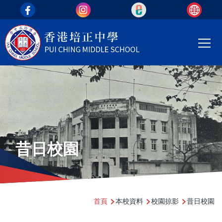
top_area
移至主內容
Main
T
navi
昔日校園
導
首頁
本校資料
校園掠影
昔日校園
航