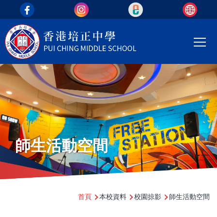
top_area
移至主內容
Main
T
navi
師生活動空間
導
首頁
本校資料
校園掠影
師生活動空間
航