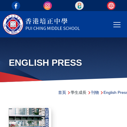
top_area
移至主內容
Main
T
navi
ENGLISH PRESS
導
首頁
學生成長
刊物
English Pres
航
連
結