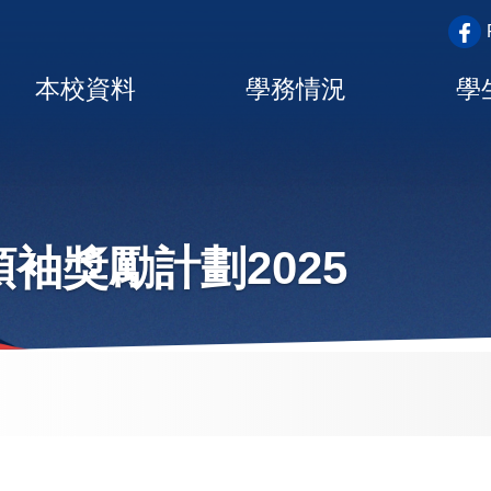
top_a
Main
本校資料
學務情況
學
navigation
袖獎勵計劃2025