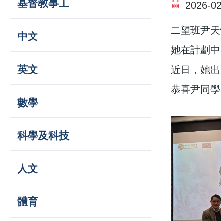
基督教事工
結
2026-02
navigation
二望班尹天
中文
她在計劃中
英文
近日，她出
恭喜尹同學
數學
科學及科技
人文
體育