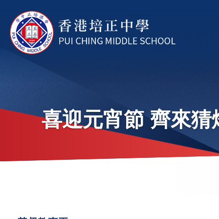
移至主內容
喜迎元宵節 齊來猜
導
航
連
Main