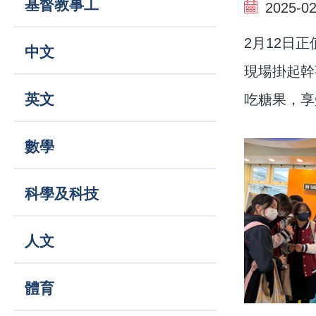
基督教事工
結
2025-02
navigation
2月12日正
中文
現場掛起幹
英文
吃糖果，享
數學
科學及科技
人文
體育