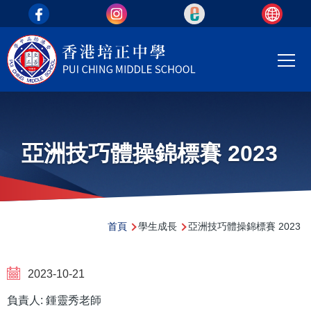
top_area
移至主內容
Main
T
navi
亞洲技巧體操錦標賽 2023
導
首頁
學生成長
亞洲技巧體操錦標賽 2023
航
連
2023-10-21
結
負責人: 鍾靈秀老師