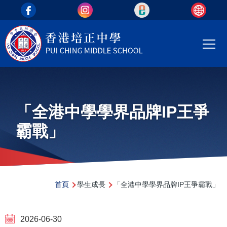
top_area
移至主內容
Main
T
navi
「全港中學學界品牌IP王爭
霸戰」
導
首頁
學生成長
「全港中學學界品牌IP王爭霸戰」
航
連
2026-06-30