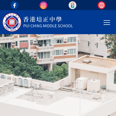
top_area
移至主內容
Main
T
navi