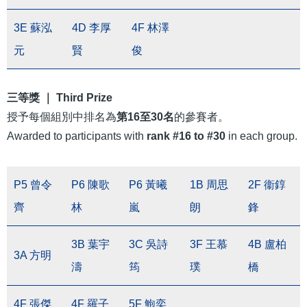
3E 蘇泓
4D 李厚
4F 林澤
元
賢
俊
三等獎 ｜ Third Prize
授予每個組別中排名為
第16⾄30名
的參賽者。
Awarded to participants with
rank #16 to #30
in each group.
P5 曾令
P6 陳歌
P6 黃曦
1B 周思
2F 衞錞
齊
林
嵐
朗
鋒
3B 葉宇
3C 吳詩
3F 王慕
4B 盧柏
3A 方明
濤
筠
璞
橋
4F 張傑
4F 羅子
5F 鮑奕