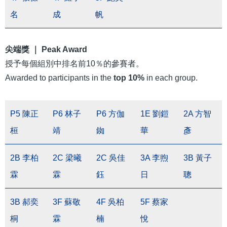
名
成
帆
尖端獎 ｜ Peak Award
授予每個組別中排名前10％的參賽者。
Awarded to participants in the
top 10%
in each group.
P5 陳正
P6 林子
P6 方伽
1E 劉鎧
2A 方智
桓
靖
銣
華
彥
2B 李柏
2C 梁曦
2C 吳佳
3A 李煦
3B 黃子
霖
霖
鈺
日
聰
3B 郝奕
3F 蘇敬
4F 吳柏
5F 蔡家
桐
霖
楠
悅