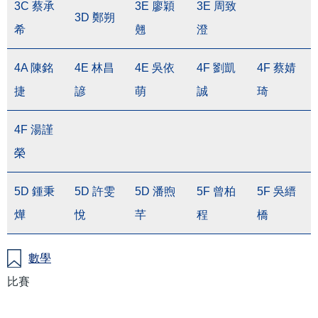
3C 蔡承
3E 廖穎
3E 周致
3D 鄭朔
希
翹
澄
4A 陳銘
4E 林昌
4E 吳依
4F 劉凱
4F 蔡婧
捷
諺
萌
誠
琦
4F 湯謹
榮
5D 鍾秉
5D 許雯
5D 潘煦
5F 曾柏
5F 吳縉
燁
悅
芊
程
橋
數學
比賽