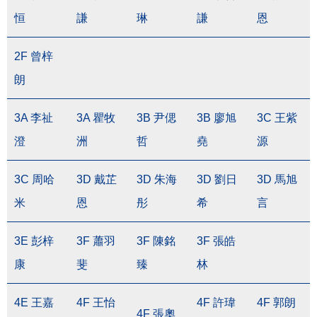
恒
謙
琳
謙
恩
2F 曾梓
朗
3A 李祉
3A 瞿牧
3B 尹偲
3B 廖旭
3C 王紫
澄
洲
哲
堯
源
3C 周哈
3D 戴芷
3D 朱海
3D 劉日
3D 馬旭
米
恩
彤
希
言
3E 彭梓
3F 蕭羽
3F 陳銘
3F 張皓
康
斐
臻
林
4E 王嘉
4F 王怡
4F 許瑋
4F 郭朗
4F 張奧