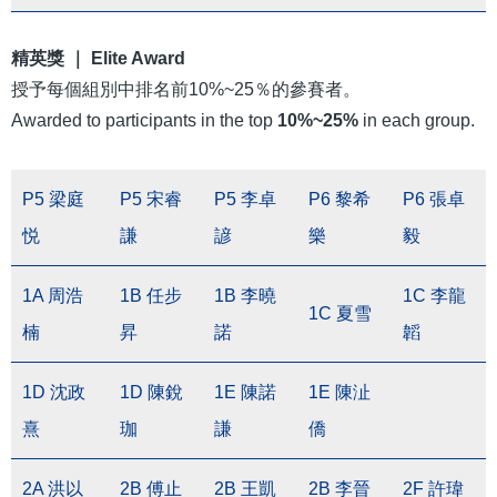
精英獎 ｜ Elite Award
授予每個組別中排名前10%~25％的參賽者。
Awarded to participants in the top
10%~25%
in each group.
P5 梁庭
P5 宋睿
P5 李卓
P6 黎希
P6 張卓
悦
謙
諺
樂
毅
1A 周浩
1B 任步
1B 李曉
1C 李龍
1C 夏雪
楠
昇
諾
韜
1D 沈政
1D 陳銳
1E 陳諾
1E 陳沚
熹
珈
謙
僑
2A 洪以
2B 傅止
2B 王凱
2B 李晉
2F 許瑋