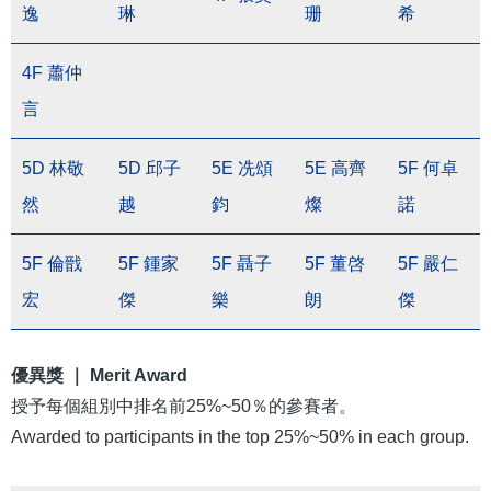
逸
琳
珊
希
4F 蕭仲
言
5D 林敬
5D 邱子
5E 冼頌
5E 高齊
5F 何卓
然
越
鈞
燦
諾
5F 倫戩
5F 鍾家
5F 聶子
5F 董啓
5F 嚴仁
宏
傑
樂
朗
傑
優異獎 ｜ Merit Award
授予每個組別中排名前25%~50％的參賽者。
Awarded to participants in the top 25%~50% in each group.