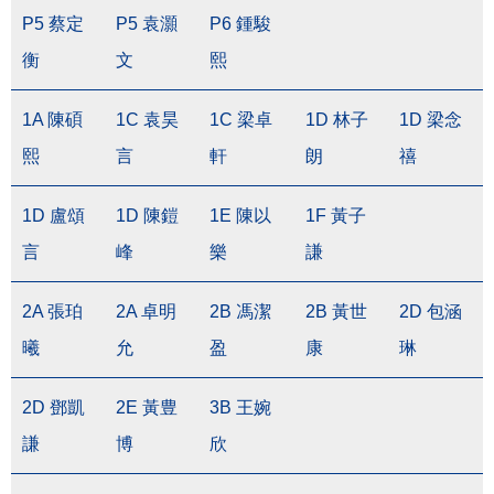
P5 蔡定
P5 袁灝
P6 鍾駿
衡
文
熙
1A 陳碩
1C 袁昊
1C 梁卓
1D 林子
1D 梁念
熙
言
軒
朗
禧
1D 盧頌
1D 陳鎧
1E 陳以
1F 黃子
言
峰
樂
謙
2A 張珀
2A 卓明
2B 馮潔
2B 黃世
2D 包涵
曦
允
盈
康
琳
2D 鄧凱
2E 黃豊
3B 王婉
謙
博
欣