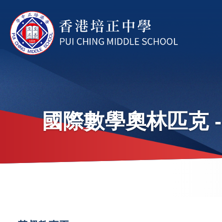
移至主內容
國際數學奧林匹克 --
導
航
連
Main