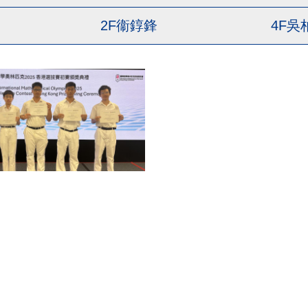
2F衞錞鋒
4F吳