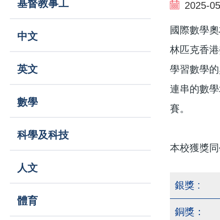
基督教事工
結
2025-05
navigation
國際數學奧
中文
林匹克香港
英文
學習數學的
連串的數學
數學
賽。
科學及科技
本校獲獎同
人文
銀獎 :
體育
銅獎：