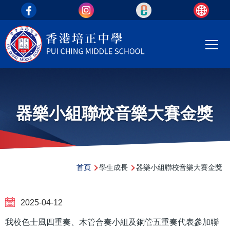
top_area
移至主內容
Main
T
navi
器樂小組聯校音樂大賽金獎
導
首頁
學生成長
器樂小組聯校音樂大賽金獎
航
連
2025-04-12
結
我校色士風四重奏、木管合奏小組及銅管五重奏代表參加聯