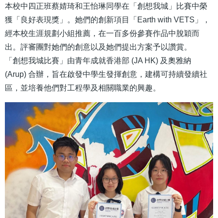
本校中四正班蔡婧琦和王怡琳同學在「創想我城」比賽中榮
獲「良好表現獎」。她們的創新項目「Earth with VETS」，
經本校生涯規劃小組推薦，在一百多份參賽作品中脫穎而
出。評審團對她們的創意以及她們提出方案予以讚賞。
「創想我城比賽」由青年成就香港部 (JA HK) 及奧雅納
(Arup) 合辦，旨在啟發中學生發揮創意，建構可持續發續社
區，並培養他們對工程學及相關職業的興趣。