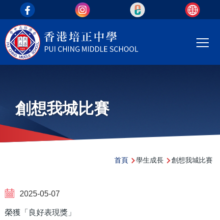
top_area
移至主內容
Main
T
navi
創想我城比賽
導
首頁
學生成長
創想我城比賽
航
連
2025-05-07
結
榮獲「良好表現獎」