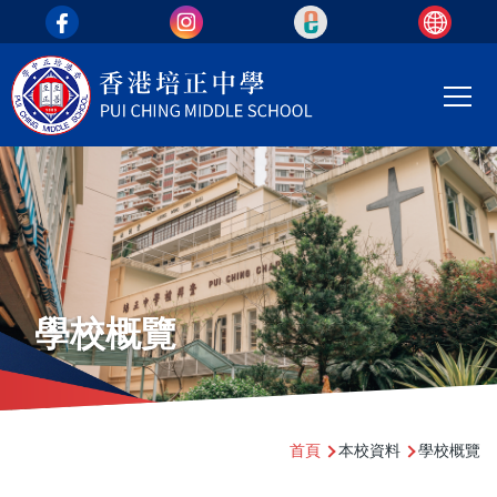
top_area
移至主內容
Main
T
navi
學校概覽
導
首頁
本校資料
學校概覽
航